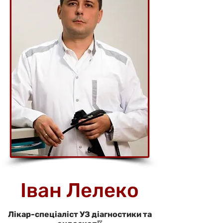
Іван Лелеко
Лікар-спеціаліст УЗ діагностики та