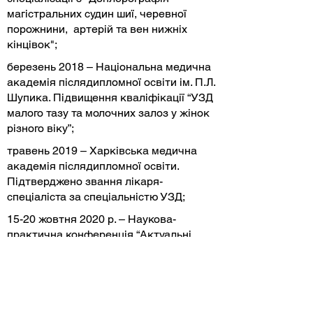
магістральних судин шиї, черевної
порожнини, артерій та вен нижніх
кінцівок";
березень 2018 – Національна медична
академія післядипломної освіти ім. П.Л.
Шупика. Підвищення кваліфікації “УЗД
малого тазу та молочних залоз у жінок
різного віку”;
​травень 2019 – Харківська медична
академія післядипломної освіти.
Підтверджено звання лікаря-
спеціаліста за спеціальністю УЗД;
15-20 жовтня 2020 р. – Наукова-
практична конференція “Актуальні
питання ендоскопії”;
​Підвищення кваліфікації
“Ендоскопічна діагностика і
ендоскопічна хірургія передракових